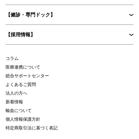
花粉症外来
心臓血管外科
【健診・専門ドック】
院長挨拶
整形外科
婦人科
入院に際してお願いしたいこと
病院概要
皮膚科
糖尿病内分泌内科
【採用情報】
入院時の持ち物について
麻酔科
放射線科
脳ドックとは？認知症予防に役立つ具体的な検査内容を解説
集中治療部
医療技術部
コラム
看護部
医療連携について
総合サポートセンター
よくあるご質問
法人の方へ
新着情報
輸血について
個人情報保護方針
特定商取引法に基づく表記
慢性疼痛について