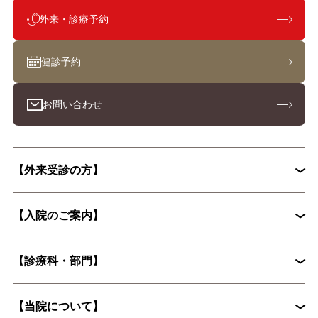
外来・診療予約
健診予約
お問い合わせ
【外来受診の方】
【入院のご案内】
初診外来の流れ
【診療科・部門】
入院から退院までの流れ
入院手続きに必要な書類
【当院について】
脳神経外科
循環器内科
入院時の持ち物について