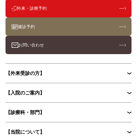
外来・診療予約
健診予約
お問い合わせ
【外来受診の方】
【入院のご案内】
初診外来の流れ
【診療科・部門】
入院から退院までの流れ
入院手続きに必要な書類
【当院について】
脳神経外科
循環器内科
入院時の持ち物について