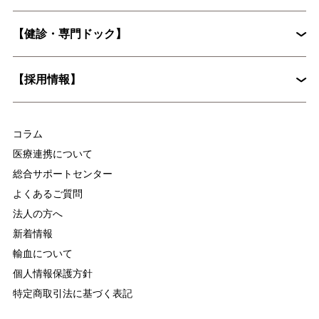
花粉症外来
心臓血管外科
【健診・専門ドック】
院長挨拶
整形外科
婦人科
入院に際してお願いしたいこと
病院概要
皮膚科
糖尿病内分泌内科
【採用情報】
入院時の持ち物について
麻酔科
放射線科
脳ドックとは？認知症予防に役立つ具体的な検査内容を解説
集中治療部
医療技術部
コラム
看護部
医療連携について
総合サポートセンター
よくあるご質問
法人の方へ
新着情報
輸血について
個人情報保護方針
特定商取引法に基づく表記
慢性疼痛について