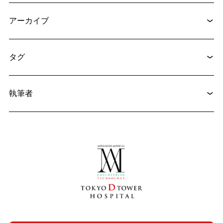
アーカイブ
2025.06.12
循環器内科
心筋梗塞のステント治療とは？費用や予後まで徹底解説
タグ
2026.02.24
脳神経外科
執筆者
微小血管減圧術（MVD手術）の固定材料が変わる：新しいPTFE（テフロン）繊維材料の開発とその使用