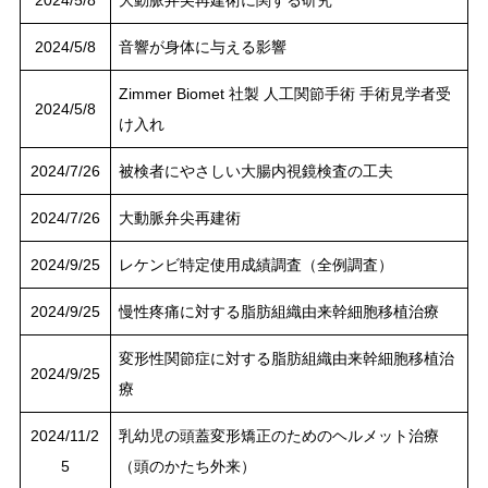
2024/5/8
大動脈弁尖再建術に関する研究
2024/5/8
音響が身体に与える影響
Zimmer Biomet 社製 人工関節手術 手術見学者受
2024/5/8
け入れ
2024/7/26
被検者にやさしい大腸内視鏡検査の工夫
2024/7/26
大動脈弁尖再建術
2024/9/25
レケンビ特定使用成績調査（全例調査）
2024/9/25
慢性疼痛に対する脂肪組織由来幹細胞移植治療
変形性関節症に対する脂肪組織由来幹細胞移植治
2024/9/25
療
2024/11/2
乳幼児の頭蓋変形矯正のためのヘルメット治療
5
（頭のかたち外来）