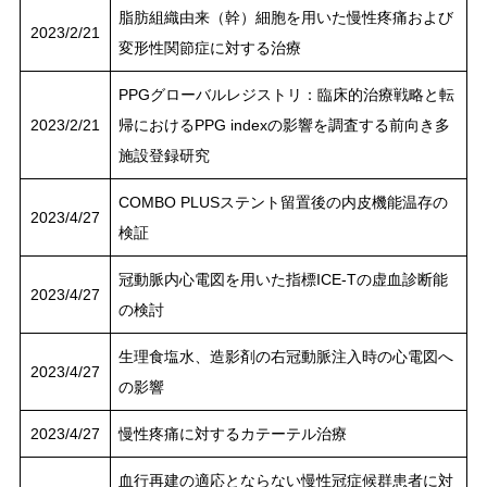
脂肪組織由来（幹）細胞を用いた慢性疼痛および
2023/2/21
変形性関節症に対する治療
PPGグローバルレジストリ：臨床的治療戦略と転
2023/2/21
帰におけるPPG indexの影響を調査する前向き多
施設登録研究
COMBO PLUSステント留置後の内皮機能温存の
2023/4/27
検証
冠動脈内心電図を用いた指標ICE-Tの虚血診断能
2023/4/27
の検討
生理食塩水、造影剤の右冠動脈注入時の心電図へ
2023/4/27
の影響
2023/4/27
慢性疼痛に対するカテーテル治療
⾎⾏再建の適応とならない慢性冠症候群患者に対