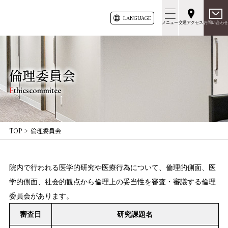
LANG
UAGE
メニュー
交通アクセス
お問い合わせ
倫理委員会
Ethicscommitee
TOP
倫理委員会
院内で行われる医学的研究や医療行為について、倫理的側面、医
学的側面、社会的観点から倫理上の妥当性を審査・審議する倫理
委員会があります。
審査日
研究課題名