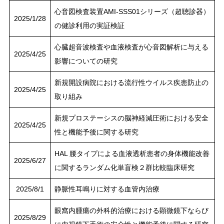
心音図検査装置AMI-SSS01シリーズ（超聴診器）
2025/1/28
の健診利用の実証検証
心臓超音波検査や血液検査が心音図解析に与える
2025/4/25
影響についての研究
新規開設病院における流行性ウイルス疾患防止の
2025/4/25
取り組み
新規プロステーシスの脳神経減圧術における安全
2025/4/25
性と機能予後に関する研究
HAL 腰タイプによる血液透析患者の身体機能改善
2025/6/27
に関するランダム化単盲検２群比較臨床研究
2025/8/1
静脈性耳鳴りに対する血管内治療
眼窩内腫瘍の外科的治療における顕微鏡下ならび
2025/8/29