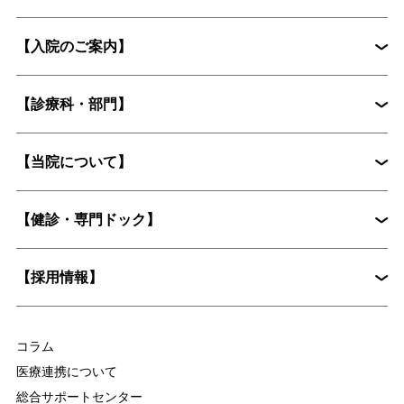
【入院のご案内】
初診外来の流れ
【診療科・部門】
入院から退院までの流れ
入院手続きに必要な書類
【当院について】
脳神経外科
循環器内科
入院時の持ち物について
花粉症外来
心臓血管外科
【健診・専門ドック】
院長挨拶
整形外科
婦人科
入院に際してお願いしたいこと
病院概要
皮膚科
糖尿病内分泌内科
【採用情報】
入院時の持ち物について
麻酔科
放射線科
脳ドックとは？認知症予防に役立つ具体的な検査内容を解説
集中治療部
医療技術部
コラム
看護部
医療連携について
総合サポートセンター