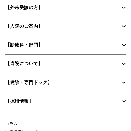
【外来受診の方】
【入院のご案内】
初診外来の流れ
【診療科・部門】
入院から退院までの流れ
入院手続きに必要な書類
【当院について】
脳神経外科
循環器内科
入院時の持ち物について
花粉症外来
心臓血管外科
【健診・専門ドック】
院長挨拶
整形外科
婦人科
入院に際してお願いしたいこと
病院概要
皮膚科
糖尿病内分泌内科
【採用情報】
入院時の持ち物について
麻酔科
放射線科
脳ドックとは？認知症予防に役立つ具体的な検査内容を解説
集中治療部
医療技術部
コラム
看護部