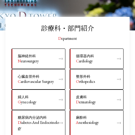
診療科・部門紹介
Department
脳神経外科
循環器内科
Neurosurgery
Cardiology
心臓血管外科
整形外科
Cardiovascular Surgery
Orthopedics
婦人科
皮膚科
Gynecology
Dermatology
糖尿病内分泌内科
麻酔科
Diabetes And Endocrinolo
Anesthesiology
gy