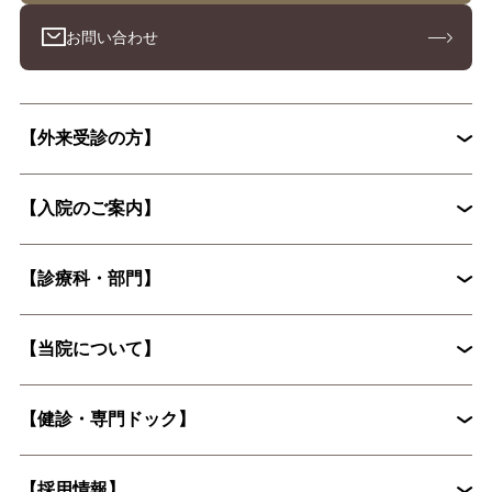
お問い合わせ
【外来受診の方】
【入院のご案内】
初診外来の流れ
【診療科・部門】
入院から退院までの流れ
入院手続きに必要な書類
【当院について】
脳神経外科
循環器内科
入院時の持ち物について
花粉症外来
心臓血管外科
【健診・専門ドック】
院長挨拶
整形外科
婦人科
入院に際してお願いしたいこと
病院概要
皮膚科
糖尿病内分泌内科
【採用情報】