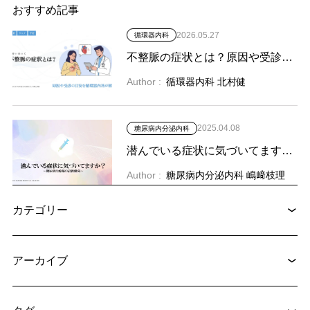
おすすめ記事
ー
シ
2026.05.27
循環器内科
ョ
不整脈の症状とは？原因や受診の目安を循環器内科が解説
ン
Author :
循環器内科 北村健
2025.04.08
糖尿病内分泌内科
潜んでいる症状に気づいてますか？ ~糖尿病治療の最新動向～
Author :
糖尿病内分泌内科 嶋﨑枝理
カテゴリー
アーカイブ