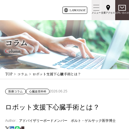
LANG
UAGE
メニュー
交通アクセス
お問い合わせ
コラム
Column
TOP
コラム
ロボット支援下心臓手術とは？
2026.06.25
医療コラム
心臓血管外科
ロボット支援下心臓手術とは？
Author :
アドバイザリーボードメンバー ボルト・ゲルサック医学博士
X
LINE
📋