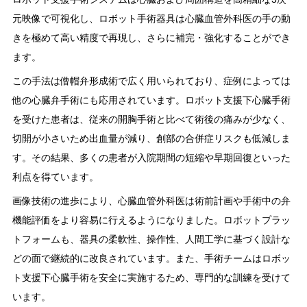
元映像で可視化し、ロボット手術器具は心臓血管外科医の手の動
きを極めて高い精度で再現し、さらに補完・強化することができ
ます。
この手法は僧帽弁形成術で広く用いられており、症例によっては
他の心臓弁手術にも応用されています。ロボット支援下心臓手術
を受けた患者は、従来の開胸手術と比べて術後の痛みが少なく、
切開が小さいため出血量が減り、創部の合併症リスクも低減しま
す。その結果、多くの患者が入院期間の短縮や早期回復といった
利点を得ています。
画像技術の進歩により、心臓血管外科医は術前計画や手術中の弁
機能評価をより容易に行えるようになりました。ロボットプラッ
トフォームも、器具の柔軟性、操作性、人間工学に基づく設計な
どの面で継続的に改良されています。また、手術チームはロボッ
ト支援下心臓手術を安全に実施するため、専門的な訓練を受けて
います。