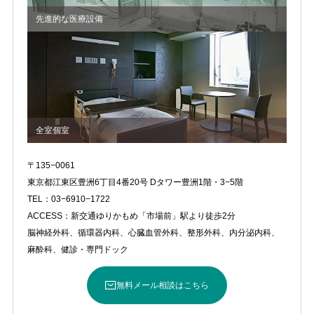
先進的な医療設備
全室個室
〒135−0061
東京都江東区豊洲6丁目4番20号 Dタワー豊洲1階・3−5階
TEL：03−6910−1722
ACCESS：新交通ゆりかもめ「市場前」駅より徒歩2分
脳神経外科、循環器内科、心臓血管外科、整形外科、内分泌内科、
麻酔科、健診・専門ドック
無料メール相談はこちら