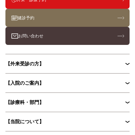
健診予約
お問い合わせ
【外来受診の方】
【入院のご案内】
初診外来の流れ
【診療科・部門】
入院から退院までの流れ
入院手続きに必要な書類
【当院について】
脳神経外科
循環器内科
入院時の持ち物について