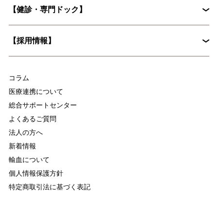
花粉症外来
心臓血管外科
【健診・専門ドック】
院長挨拶
整形外科
婦人科
入院に際してお願いしたいこと
病院概要
皮膚科
糖尿病内分泌内科
【採用情報】
入院時の持ち物について
麻酔科
放射線科
脳ドックとは？認知症予防に役立つ具体的な検査内容を解説
集中治療部
医療技術部
コラム
看護部
医療連携について
総合サポートセンター
よくあるご質問
法人の方へ
新着情報
輸血について
個人情報保護方針
特定商取引法に基づく表記
慢性疼痛について
変形性関節症について