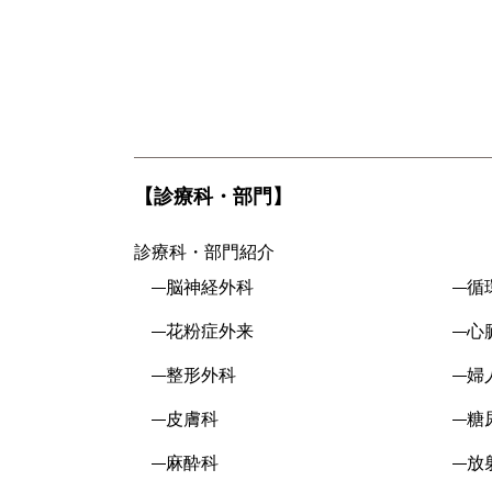
【診療科・部門】
診療科・部門紹介
脳神経外科
循
花粉症外来
心
整形外科
婦
皮膚科
糖
麻酔科
放