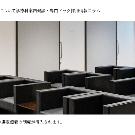
について
診療科案内
健診・専門ドック
採用情報
コラム
品の選定療養の制度が導入されます。