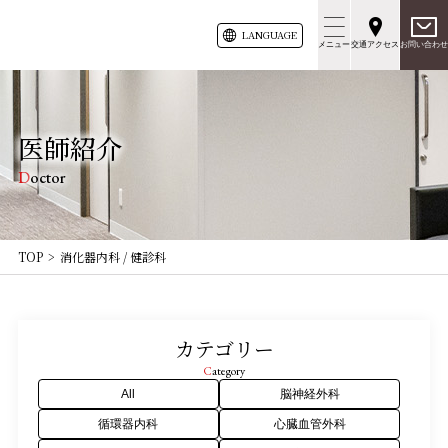
LANG
UAGE
メニュー
交通アクセス
お問い合わせ
医師紹介
Doctor
TOP
消化器内科 / 健診科
カテゴリー
Category
All
脳神経外科
循環器内科
心臓血管外科