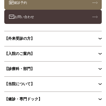
健診予約
お問い合わせ
【外来受診の方】
【入院のご案内】
初診外来の流れ
【診療科・部門】
入院から退院までの流れ
入院手続きに必要な書類
【当院について】
脳神経外科
循環器内科
入院時の持ち物について
花粉症外来
心臓血管外科
【健診・専門ドック】
院長挨拶
整形外科
婦人科
入院に際してお願いしたいこと