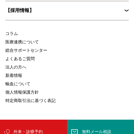
病院概要
皮膚科
糖尿病内分泌内科
【採用情報】
入院時の持ち物について
麻酔科
放射線科
脳ドックとは？認知症予防に役立つ具体的な検査内容を解説
集中治療部
医療技術部
コラム
看護部
医療連携について
総合サポートセンター
よくあるご質問
法人の方へ
新着情報
輸血について
個人情報保護方針
特定商取引法に基づく表記
慢性疼痛について
変形性関節症について
Copyright ©Tokyo D Tower Hospital All Rights Reserved.
外来・診療予約
無料メール相談