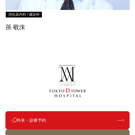
消化器内科 / 健診科
孫 敬洙
外来・診療予約