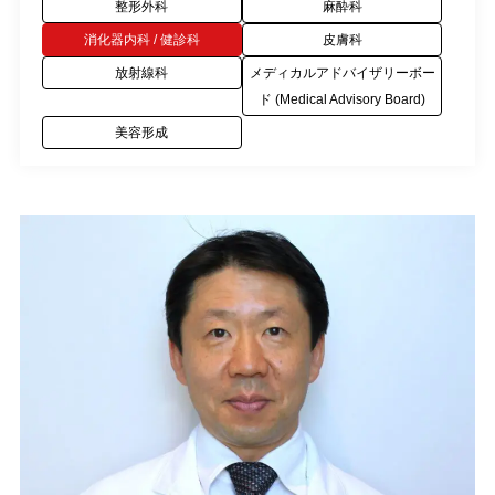
整形外科
麻酔科
消化器内科 / 健診科
皮膚科
放射線科
メディカルアドバイザリーボー
ド (Medical Advisory Board)
美容形成