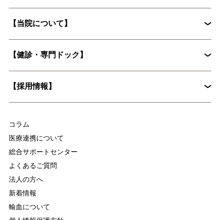
入院手続きに必要な書類
【当院について】
脳神経外科
循環器内科
入院時の持ち物について
花粉症外来
心臓血管外科
【健診・専門ドック】
院長挨拶
整形外科
婦人科
入院に際してお願いしたいこと
病院概要
皮膚科
糖尿病内分泌内科
【採用情報】
入院時の持ち物について
麻酔科
放射線科
脳ドックとは？認知症予防に役立つ具体的な検査内容を解説
集中治療部
医療技術部
コラム
看護部
医療連携について
総合サポートセンター
よくあるご質問
法人の方へ
新着情報
輸血について