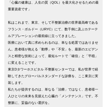
「心臓の健康は、人生の質（QOL）を最大化させるための最
重要資産です」
私はこれまで、東京、そして不整脈治療の世界最高峰である
フランス・ボルドー（LIRYC）にて、数千例に及ぶカテーテ
ルアブレーションの最前線に立ってきました。
医療において真に求められるのは、単なる処置ではありませ
ん。患者様が抱える「動悸」や「不安」を、最新のエビデン
スと精密な技術によって、最短ルートで「確信」と「平穏」
に変えることです。
東京Dタワーホスピタル 不整脈センターでは、私が世界で経
験してきたグローバルスタンダードな診療を、ここ東京に実
装します。
私たちが提供するのは、単なる「治療」ではなく、患者様一
人ひとりの未来を見据えた心臓の「メンテナンス」です。不
整脈に、妥協のない選択を。