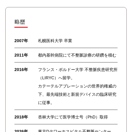
略歴
2007年
札幌医科大学 卒業
2011年
都内基幹病院にて不整脈診療の研鑽を積む
2016年
フランス・ボルドー大学 不整脈疾患研究所
（LIRYC）へ留学。
カテーテルアブレーションの世界的権威の
下、最先端技術と新規デバイスの臨床研究
に従事。
2018年
杏林大学にて医学博士号（PhD）取得
2026年
東京Dタワーホスピタル不整脈センター