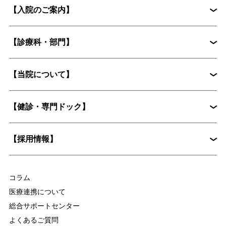
【入院のご案内】
初診外来の流れ
【診療科・部門】
入院から退院までの流れ
入院手続きに必要な書類
【当院について】
脳神経外科
循環器内科
入院時の持ち物について
花粉症外来
心臓血管外科
【健診・専門ドック】
院長挨拶
整形外科
婦人科
入院に際してお願いしたいこと
病院概要
皮膚科
糖尿病内分泌内科
【採用情報】
入院時の持ち物について
麻酔科
放射線科
脳ドックとは？認知症予防に役立つ具体的な検査内容を解説
集中治療部
医療技術部
コラム
看護部
医療連携について
総合サポートセンター
よくあるご質問