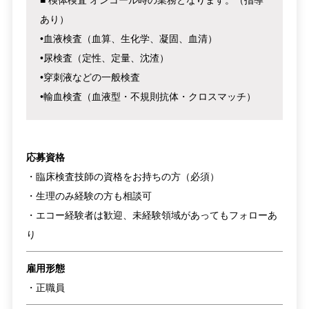
■ 検体検査 オンコール時の業務となります。（指導
あり）
•血液検査（血算、生化学、凝固、血清）
•尿検査（定性、定量、沈渣）
•穿刺液などの一般検査
•輸血検査（血液型・不規則抗体・クロスマッチ）
応募資格
・臨床検査技師の資格をお持ちの方（必須）
・生理のみ経験の方も相談可
・エコー経験者は歓迎、未経験領域があってもフォローあ
り
雇用形態
・正職員