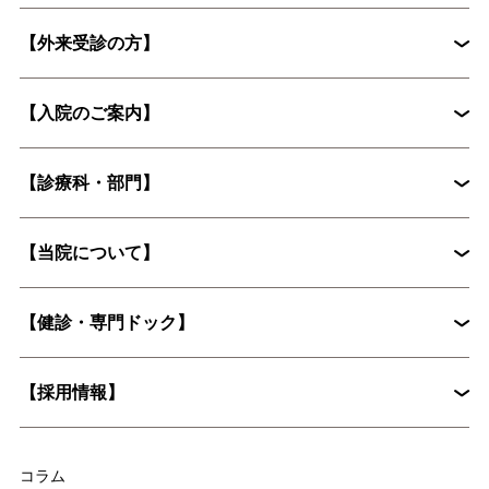
【外来受診の方】
【入院のご案内】
初診外来の流れ
【診療科・部門】
入院から退院までの流れ
入院手続きに必要な書類
【当院について】
脳神経外科
循環器内科
入院時の持ち物について
花粉症外来
心臓血管外科
【健診・専門ドック】
院長挨拶
整形外科
婦人科
入院に際してお願いしたいこと
病院概要
皮膚科
糖尿病内分泌内科
【採用情報】
入院時の持ち物について
麻酔科
放射線科
脳ドックとは？認知症予防に役立つ具体的な検査内容を解説
集中治療部
医療技術部
コラム