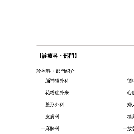
【診療科・部門】
診療科・部門紹介
脳神経外科
循
花粉症外来
心
整形外科
婦
皮膚科
糖
麻酔科
放