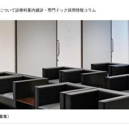
について
診療科案内
健診・専門ドック
採用情報
コラム
募集）