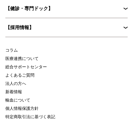
花粉症外来
心臓血管外科
【健診・専門ドック】
院長挨拶
整形外科
婦人科
入院に際してお願いしたいこと
病院概要
皮膚科
糖尿病内分泌内科
【採用情報】
入院時の持ち物について
麻酔科
放射線科
脳ドックとは？認知症予防に役立つ具体的な検査内容を解説
集中治療部
医療技術部
コラム
看護部
医療連携について
総合サポートセンター
よくあるご質問
法人の方へ
新着情報
輸血について
個人情報保護方針
特定商取引法に基づく表記
慢性疼痛について
変形性関節症について