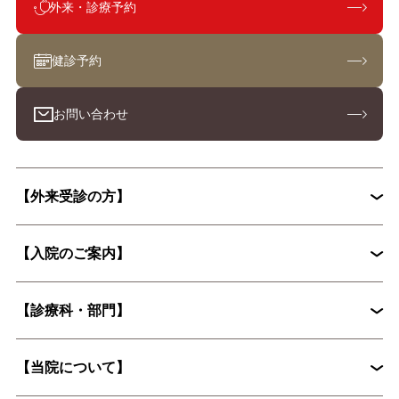
外来・診療予約
健診予約
お問い合わせ
【外来受診の方】
【入院のご案内】
初診外来の流れ
【診療科・部門】
入院から退院までの流れ
入院手続きに必要な書類
【当院について】
脳神経外科
循環器内科
入院時の持ち物について