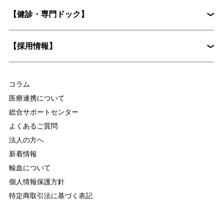
花粉症外来
心臓血管外科
【健診・専門ドック】
院長挨拶
整形外科
婦人科
入院に際してお願いしたいこと
病院概要
皮膚科
糖尿病内分泌内科
【採用情報】
入院時の持ち物について
麻酔科
放射線科
脳ドックとは？認知症予防に役立つ具体的な検査内容を解説
集中治療部
医療技術部
コラム
看護部
医療連携について
総合サポートセンター
よくあるご質問
法人の方へ
新着情報
輸血について
個人情報保護方針
特定商取引法に基づく表記
慢性疼痛について
変形性関節症について