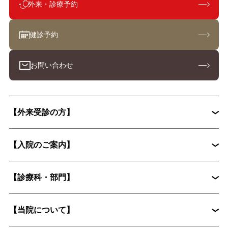
外来・診療予約
健診予約
お問い合わせ
【外来受診の方】
【入院のご案内】
初診外来の流れ
【診療科・部門】
入院から退院までの流れ
入院手続きに必要な書類
【当院について】
脳神経外科
循環器内科
入院時の持ち物について