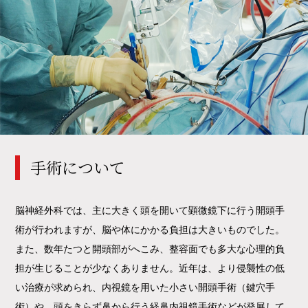
手術について
脳神経外科では、主に大きく頭を開いて顕微鏡下に行う開頭手
術が行われますが、脳や体にかかる負担は大きいものでした。
また、数年たつと開頭部がへこみ、整容面でも多大な心理的負
担が生じることが少なくありません。近年は、より侵襲性の低
い治療が求められ、内視鏡を用いた小さい開頭手術（鍵穴手
術）や、頭をきらず鼻から行う経鼻内視鏡手術などが発展して