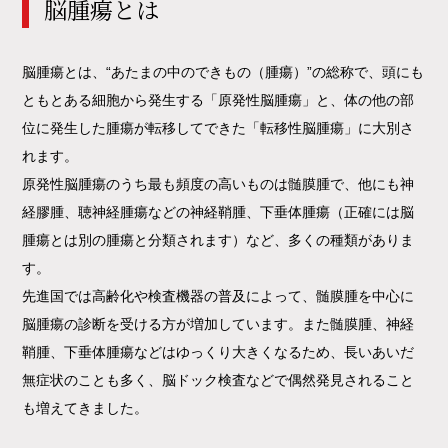
脳腫瘍とは
脳腫瘍とは、“あたまの中のできもの（腫瘍）”の総称で、頭にも
ともとある細胞から発生する「原発性脳腫瘍」と、体の他の部
位に発生した腫瘍が転移してできた「転移性脳腫瘍」に大別さ
れます。
原発性脳腫瘍のうち最も頻度の高いものは髄膜腫で、他にも神
経膠腫、聴神経腫瘍などの神経鞘腫、下垂体腫瘍（正確には脳
腫瘍とは別の腫瘍と分類されます）など、多くの種類がありま
す。
先進国では高齢化や検査機器の普及によって、髄膜腫を中心に
脳腫瘍の診断を受ける方が増加しています。また髄膜腫、神経
鞘腫、下垂体腫瘍などはゆっくり大きくなるため、長いあいだ
無症状のことも多く、脳ドック検査などで偶然発見されること
も増えてきました。