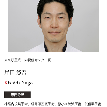
東京頭蓋底・内視鏡センター長
岸田 悠吾
Kishida Yugo
専門分野
神経内視鏡手術、経鼻頭蓋底手術、微小血管減圧術、低侵襲手術