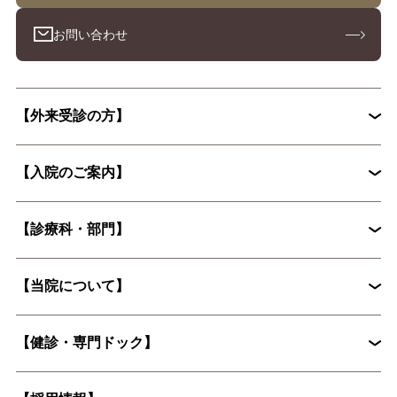
お問い合わせ
【外来受診の方】
【入院のご案内】
初診外来の流れ
【診療科・部門】
入院から退院までの流れ
入院手続きに必要な書類
【当院について】
脳神経外科
循環器内科
入院時の持ち物について
花粉症外来
心臓血管外科
【健診・専門ドック】
院長挨拶
整形外科
婦人科
入院に際してお願いしたいこと
病院概要
皮膚科
糖尿病内分泌内科