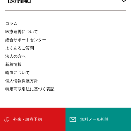
【採用情報】
入院時の持ち物について
麻酔科
放射線科
脳ドックとは？認知症予防に役立つ具体的な検査内容を解説
集中治療部
医療技術部
コラム
看護部
医療連携について
総合サポートセンター
よくあるご質問
法人の方へ
新着情報
輸血について
個人情報保護方針
特定商取引法に基づく表記
慢性疼痛について
変形性関節症について
Copyright ©Tokyo D Tower Hospital All Rights Reserved.
外来・診療予約
無料メール相談