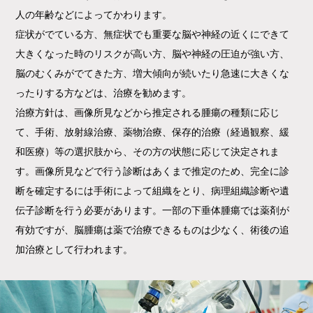
人の年齢などによってかわります。
症状がでている方、無症状でも重要な脳や神経の近くにできて
大きくなった時のリスクが高い方、脳や神経の圧迫が強い方、
脳のむくみがでてきた方、増大傾向が続いたり急速に大きくな
ったりする方などは、治療を勧めます。
治療方針は、画像所見などから推定される腫瘍の種類に応じ
て、手術、放射線治療、薬物治療、保存的治療（経過観察、緩
和医療）等の選択肢から、その方の状態に応じて決定されま
す。画像所見などで行う診断はあくまで推定のため、完全に診
断を確定するには手術によって組織をとり、病理組織診断や遺
伝子診断を行う必要があります。一部の下垂体腫瘍では薬剤が
有効ですが、脳腫瘍は薬で治療できるものは少なく、術後の追
加治療として行われます。