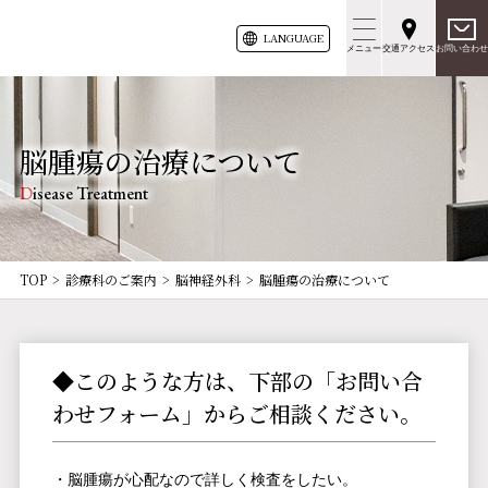
LANG
UAGE
メニュー
交通アクセス
お問い合わせ
脳腫瘍の治療について
Disease Treatment
TOP
診療科のご案内
脳神経外科
脳腫瘍の治療について
◆このような方は、下部の「お問い合
わせフォーム」からご相談ください。
・脳腫瘍が心配なので詳しく検査をしたい。